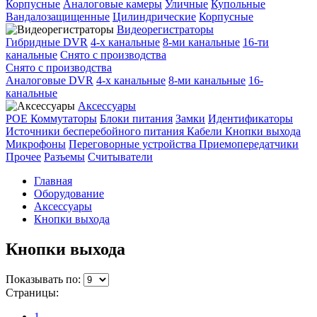
Корпусные
Аналоговые камеры
Уличные
Купольные
Вандалозащищенные
Цилиндрические
Корпусные
Видеорегистраторы
Гибридные DVR
4-х канальные
8-ми канальные
16-ти
канальные
Снято с производства
Снято с производства
Аналоговые DVR
4-х канальные
8-ми канальные
16-
канальные
Аксессуары
POE Коммутаторы
Блоки питания
Замки
Идентификаторы
Источники бесперебойного питания
Кабели
Кнопки выхода
Микрофоны
Переговорные устройства
Приемопередатчики
Прочее
Разъемы
Считыватели
Главная
Оборудование
Аксессуары
Кнопки выхода
Кнопки выхода
Показывать по:
Страницы:
1