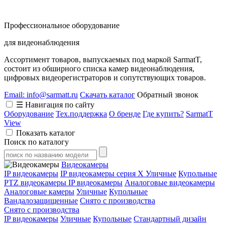
Профессиональное оборудование
для видеонаблюдения
Ассортимент товаров, выпускаемых под маркой SarmatT,
состоит из обширного списка камер видеонаблюдения,
цифровых видеорегистраторов и сопутствующих товаров.
Email: info@sarmatt.ru
Скачать каталог
Обратный звонок
☰ Навигация по сайту
Оборудование
Тех.поддержка
О бренде
Где купить?
SarmatT
View
Показать каталог
Поиск по каталогу
Видеокамеры
IP видеокамеры
IP видеокамеры серия X
Уличные
Купольные
PTZ видеокамеры
IP видеокамеры
Аналоговые видеокамеры
Аналоговые камеры
Уличные
Купольные
Вандалозащищенные
Снято с производства
Снято с производства
IP видеокамеры
Уличные
Купольные
Стандартный дизайн