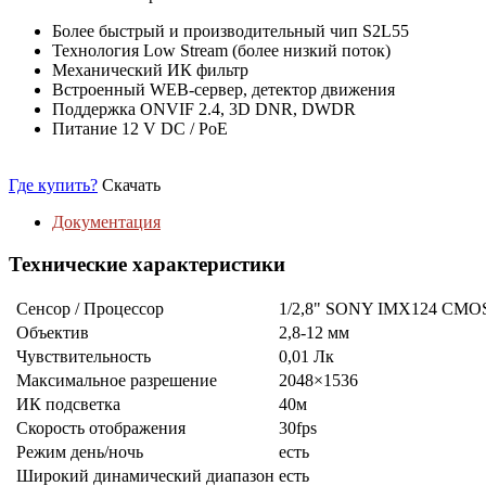
Более быстрый и производительный чип S2L55
Технология Low Stream (более низкий поток)
Механический ИК фильтр
Встроенный WEB-сервер, детектор движения
Поддержка ONVIF 2.4, 3D DNR, DWDR
Питание 12 V DC / PoE
Где купить?
Скачать
Документация
Технические характеристики
Сенсор / Процессор
1/2,8" SONY IMX124 CMOS 
Объектив
2,8-12 мм
Чувствительность
0,01 Лк
Максимальное разрешение
2048×1536
ИК подсветка
40м
Скорость отображения
30fps
Режим день/ночь
есть
Широкий динамический диапазон
есть