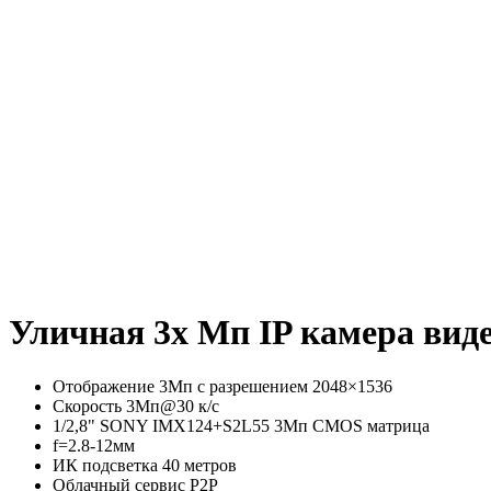
Уличная 3х Мп IP камера вид
Отображение 3Мп с разрешением 2048×1536
Скорость 3Мп@30 к/с
1/2,8" SONY IMX124+S2L55 3Мп CMOS матрица
f=2.8-12мм
ИК подсветка 40 метров
Облачный сервис P2P