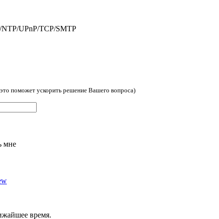
/NTP/UPnP/TCP/SMTP
, это поможет ускорить решение Вашего вопроса)
ь мне
ew
ижайшее время.