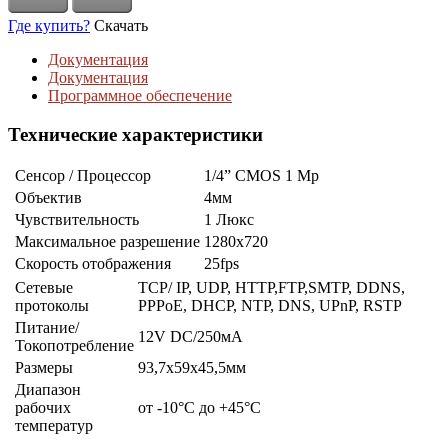
Где купить?
Скачать
Документация
Документация
Программное обеспечение
Технические характеристики
Сенсор / Процессор
1/4” CMOS 1 Mp
Объектив
4мм
Чувствительность
1 Люкс
Максимальное разрешение
1280х720
Скорость отображения
25fps
Сетевые
TCP/ IP, UDP, HTTP,FTP,SMTP, DDNS,
протоколы
PPPoE, DHCP, NTP, DNS, UPnP, RSTP
Питание/
12V DC/250мА
Токопотребление
Размеры
93,7х59х45,5мм
Диапазон
рабочих
от -10°С до +45°С
температур