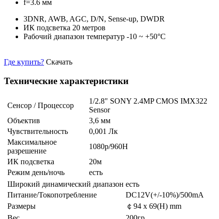
f=3.6 мм
3DNR, AWB, AGC, D/N, Sense-up, DWDR
ИК подсветка 20 метров
Рабочий диапазон температур -10 ~ +50°C
Где купить?
Скачать
Технические характеристики
1/2.8" SONY 2.4MP CMOS IMX322
Сенсор / Процессор
Sensor
Объектив
3,6 мм
Чувствительность
0,001 Лк
Максимальное
1080p/960H
разрешение
ИК подсветка
20м
Режим день/ночь
есть
Широкий динамический диапазон
есть
Питание/Токопотребление
DC12V(+/-10%)/500mA
Размеры
￠94 x 69(H) mm
Вес
200гр