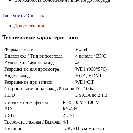
Возможность обновления Firmware до гибрида
Где купить?
Скачать
Документация
Технические характеристики
Формат сжатия
H.264
Видеовход / Тип видеовхода
4 канала / BNC
Аудиовход / аудиовыход
4/1
Разрешение для просмотра
WD1 (960*576)
Видеовыход
VGA, HDMI
Разрешение при записи
WD1/CIF
Скорость записи на каждый канал
D1: 100к/с
HDD
2 SATA до 2 TB
Сетевые интерфейсы
RJ45 10 M / 100 M
PTZ
RS-485
USB
2 USB
Тревожные входы / Выходы
4/1
Питание
12В, БП в комплекте